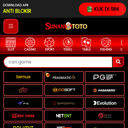
DOWNLOAD APK
KLIK DI SINI
ANTI BLOKIR
SLOT
CASINO
SPORT
TOGEL
TABLE
FISHING
COCK
Semua