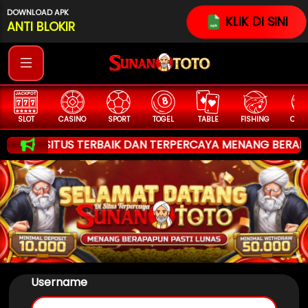
DOWNLOAD APK
KLIK DI SINI
ANTI BLOKIR
CASINO
SPORT
TOGEL
TABLE
FISHING
COCK F.
ARC
ITUS TERBAIK DAN TERPERCAYA MENANG BERAPAPUN 100%
Username