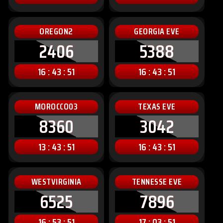
OREGON2
GEORGIA EVE
2406
5388
16 : 43 : 49
16 : 43 : 49
MOROCCO03
TEXAS EVE
8360
3042
13 : 43 : 49
16 : 43 : 49
WESTVIRGINIA
TENNESSE EVE
6525
7896
16 : 53 : 49
17 : 03 : 49