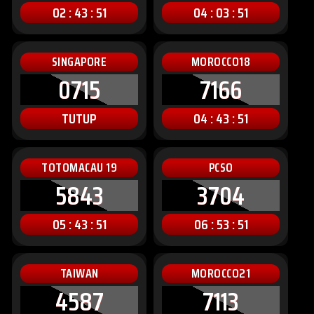
02 : 43 : 49
04 : 03 : 49
SINGAPORE
MOROCCO18
0715
7166
TUTUP
04 : 43 : 49
TOTOMACAU 19
PCSO
5843
3704
05 : 43 : 49
06 : 53 : 49
TAIWAN
MOROCCO21
4587
7113