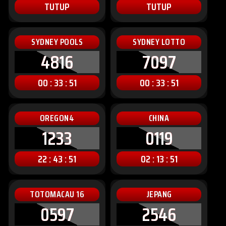
TUTUP
TUTUP
SYDNEY POOLS
SYDNEY LOTTO
4816
7097
00 : 33 : 49
00 : 33 : 49
OREGON4
CHINA
1233
0119
22 : 43 : 49
02 : 13 : 49
TOTOMACAU 16
JEPANG
0597
2546