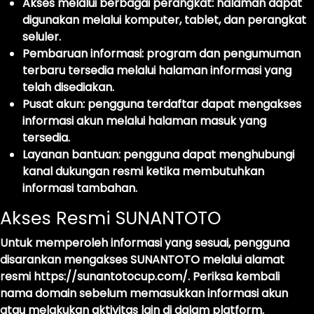
Akses melalui berbagai perangkat:
halaman dapat
digunakan melalui komputer, tablet, dan perangkat
seluler.
Pembaruan informasi:
program dan pengumuman
terbaru tersedia melalui halaman informasi yang
telah disediakan.
Pusat akun:
pengguna terdaftar dapat mengakses
informasi akun melalui halaman masuk yang
tersedia.
Layanan bantuan:
pengguna dapat menghubungi
kanal dukungan resmi ketika membutuhkan
informasi tambahan.
Akses Resmi SUNANTOTO
Untuk memperoleh informasi yang sesuai, pengguna
disarankan mengakses SUNANTOTO melalui alamat
resmi
https://sunantotocup.com/
. Periksa kembali
nama domain sebelum memasukkan informasi akun
atau melakukan aktivitas lain di dalam platform.