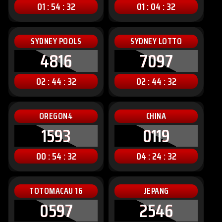
01 : 54 : 31
01 : 04 : 31
SYDNEY POOLS
SYDNEY LOTTO
4816
7097
02 : 44 : 31
02 : 44 : 31
OREGON4
CHINA
1593
0119
00 : 54 : 31
04 : 24 : 31
TOTOMACAU 16
JEPANG
0597
2546