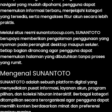
navigasi yang mudah dipahami, pengguna dapat
menemukan informasi terbaru, menjelajahi kategori
yang tersedia, serta mengakses fitur akun secara lebih
praktis.
Melalui situs resmi
sunantotocup.com
, SUNANTOTO
berupaya memberikan pengalaman penggunaan yang
nyaman pada perangkat desktop maupun seluler.
Setiap bagian dirancang agar pengguna dapat
menemukan halaman yang dibutuhkan tanpa proses
yang rumit.
Mengenal SUNANTOTO
SUNANTOTO adalah sebuah platform digital yang
menyediakan pusat informasi, layanan akun, program
pilihan, dan koleksi hiburan interaktif. Berbagai kategori
ditampilkan secara terorganisasi agar pengguna dapat
memilih konten berdasarkan minat dan preferensi