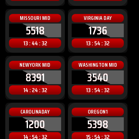
MISSOURI MID
VIRGINIA DAY
5518
1736
13 : 44 : 31
13 : 54 : 31
NEWYORK MID
WASHINGTON MID
8391
3540
14 : 24 : 31
13 : 54 : 31
CAROLINADAY
OREGON1
1200
5398
14 : 54 : 31
15 : 54 : 31