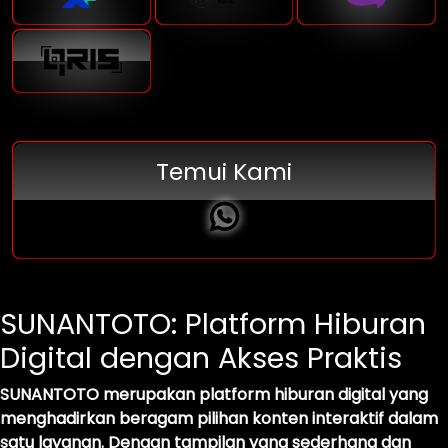
Temui Kami
SUNANTOTO: Platform Hiburan
Digital dengan Akses Praktis
SUNANTOTO merupakan platform hiburan digital yang
menghadirkan beragam pilihan konten interaktif dalam
satu layanan. Dengan tampilan yang sederhana dan