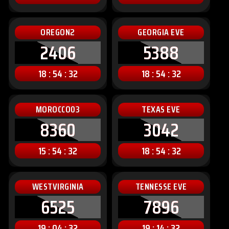
OREGON2
GEORGIA EVE
2406
5388
18 : 54 : 31
18 : 54 : 31
MOROCCO03
TEXAS EVE
8360
3042
15 : 54 : 31
18 : 54 : 31
WESTVIRGINIA
TENNESSE EVE
6525
7896
19 : 04 : 31
19 : 14 : 31