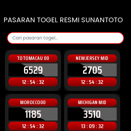
PASARAN TOGEL RESMI SUNANTOTO
TOTOMACAU 00
NEWJERSEY MID
6529
2705
12 : 54 : 31
12 : 54 : 31
MOROCCO00
MICHIGAN MID
1185
3510
12 : 54 : 31
13 : 09 : 31