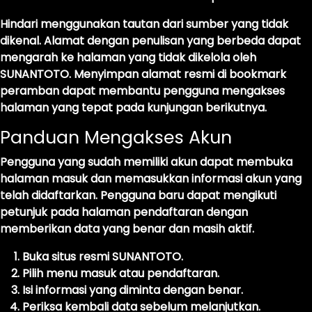
Hindari menggunakan tautan dari sumber yang tidak
dikenal. Alamat dengan penulisan yang berbeda dapat
mengarah ke halaman yang tidak dikelola oleh
SUNANTOTO. Menyimpan alamat resmi di bookmark
peramban dapat membantu pengguna mengakses
halaman yang tepat pada kunjungan berikutnya.
Panduan Mengakses Akun
Pengguna yang sudah memiliki akun dapat membuka
halaman masuk dan memasukkan informasi akun yang
telah didaftarkan. Pengguna baru dapat mengikuti
petunjuk pada halaman pendaftaran dengan
memberikan data yang benar dan masih aktif.
Buka situs resmi SUNANTOTO.
Pilih menu masuk atau pendaftaran.
Isi informasi yang diminta dengan benar.
Periksa kembali data sebelum melanjutkan.