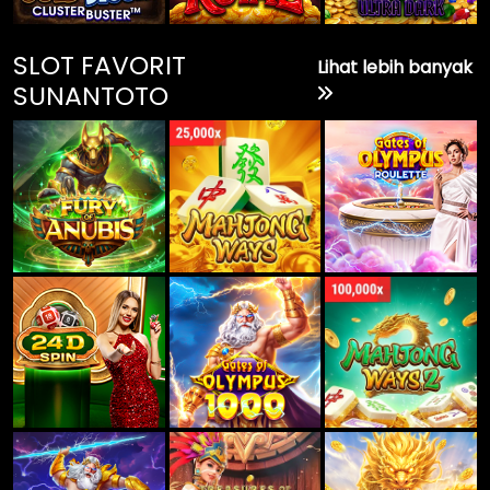
SLOT FAVORIT
Lihat lebih banyak
SUNANTOTO