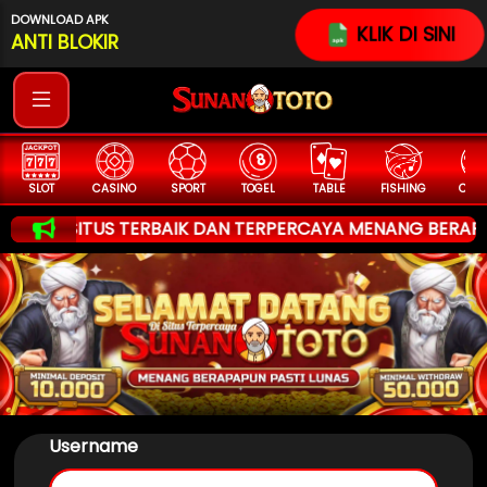
DOWNLOAD APK
KLIK DI SINI
ANTI BLOKIR
SLOT
CASINO
SPORT
TOGEL
TABLE
FISHING
COCK
ITUS TERBAIK DAN TERPERCAYA MENANG BERAPAPUN 100%
Username