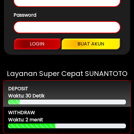
Password
LOGIN
BUAT AKUN
Layanan Super Cepat SUNANTOTO
DEPOSIT
Waktu: 30 Detik
WITHDRAW
Waktu: 2 menit