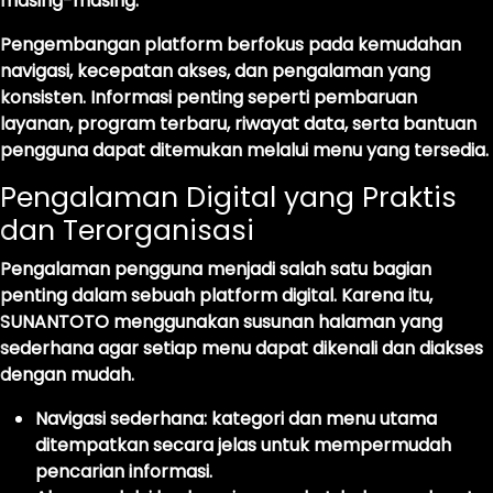
masing-masing.
Pengembangan platform berfokus pada kemudahan
navigasi, kecepatan akses, dan pengalaman yang
konsisten. Informasi penting seperti pembaruan
layanan, program terbaru, riwayat data, serta bantuan
pengguna dapat ditemukan melalui menu yang tersedia.
Pengalaman Digital yang Praktis
dan Terorganisasi
Pengalaman pengguna menjadi salah satu bagian
penting dalam sebuah platform digital. Karena itu,
SUNANTOTO menggunakan susunan halaman yang
sederhana agar setiap menu dapat dikenali dan diakses
dengan mudah.
Navigasi sederhana:
kategori dan menu utama
ditempatkan secara jelas untuk mempermudah
pencarian informasi.