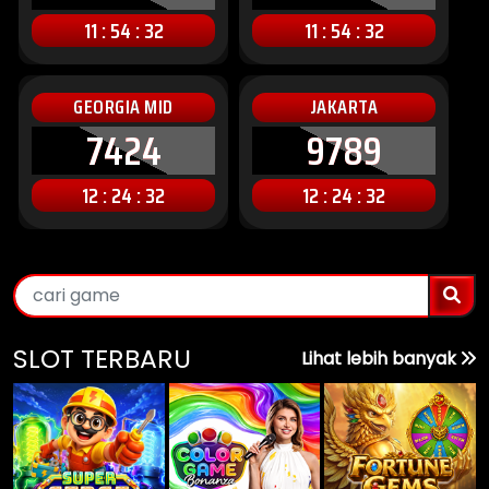
11 : 54 : 31
11 : 54 : 31
GEORGIA MID
JAKARTA
7424
9789
12 : 24 : 31
12 : 24 : 31
SLOT TERBARU
Lihat lebih banyak