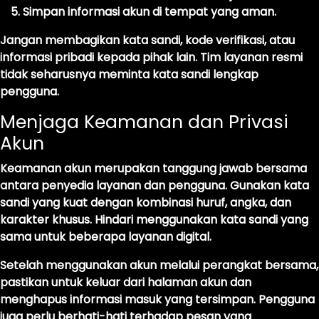
Simpan informasi akun di tempat yang aman.
Jangan membagikan kata sandi, kode verifikasi, atau
informasi pribadi kepada pihak lain. Tim layanan resmi
tidak seharusnya meminta kata sandi lengkap
pengguna.
Menjaga Keamanan dan Privasi
Akun
Keamanan akun merupakan tanggung jawab bersama
antara penyedia layanan dan pengguna. Gunakan kata
sandi yang kuat dengan kombinasi huruf, angka, dan
karakter khusus. Hindari menggunakan kata sandi yang
sama untuk beberapa layanan digital.
Setelah menggunakan akun melalui perangkat bersama,
pastikan untuk keluar dari halaman akun dan
menghapus informasi masuk yang tersimpan. Pengguna
juga perlu berhati-hati terhadap pesan yang